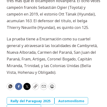
tres más que el bicampeón Rovanperä. El ocho veces
campeón francés Sebastián Ogier (Toyota) y
campeón en 2019, el estonio Ott Tänak (Hyundai),
acumulan 163. El defensor del título, el belga
Thierry Neuville (Hyundai), es quinto con 125.
La prueba tiene a Encarnación como su cuartel
general y atravesará las localidades de Cambyretá,
Nueva Alborada, Carmen del Paraná, San Juan del
Paraná, Fram, Artigas, Coronel Bogado, Capitán
Miranda, Trinidad, y las Colonias Unidas (Bella
Vista, Hohenau y Obligado).
WhatsApp
Facebook
Twitter
Copy
Email
Print
Rally del Paraguay 2025
Automovilismo