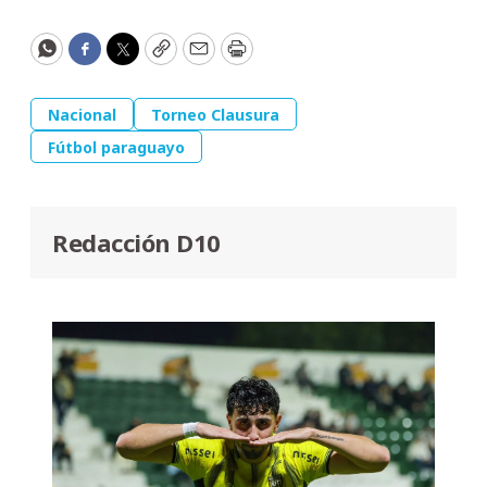
WhatsApp
Facebook
Twitter
Copy
Email
Print
Nacional
Torneo Clausura
Fútbol paraguayo
Redacción D10