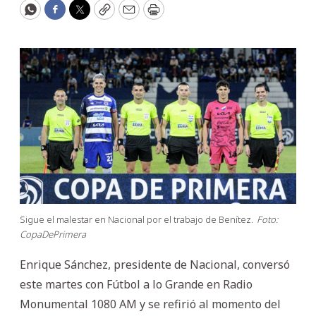
WhatsApp
Facebook
Twitter
Copy
Email
Print
Sigue el malestar en Nacional por el trabajo de Benítez.
Foto:
CopaDePrimera
Enrique Sánchez, presidente de Nacional, conversó
este martes con Fútbol a lo Grande en Radio
Monumental 1080 AM y se refirió al momento del