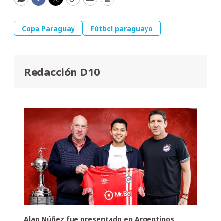
WhatsApp
Facebook
Twitter
Copy
Email
Print
Copa Paraguay
Fútbol paraguayo
Redacción D10
Alan Núñez fue presentado en Argentinos