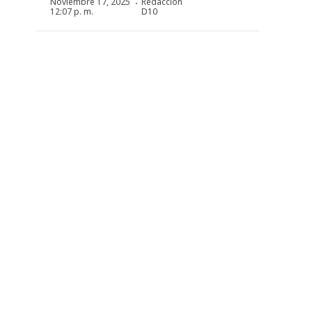
·
Noviembre 17, 2025
Redacción
12:07 p. m.
D10