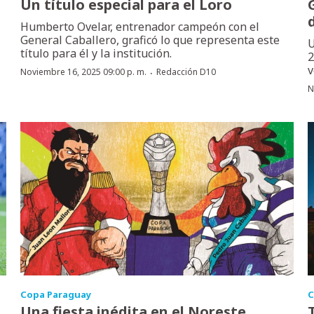
Un título especial para el Loro
Humberto Ovelar, entrenador campeón con el
General Caballero, graficó lo que representa este
U
título para él y la institución.
2
v
·
Noviembre 16, 2025 09:00 p. m.
Redacción D10
N
Copa Paraguay
C
Una fiesta inédita en el Noreste