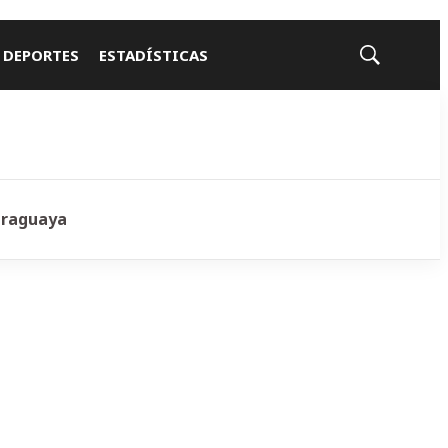
 DEPORTES
ESTADÍSTICAS
Mostrar
búsqueda
araguaya