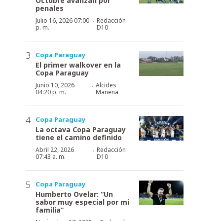
Octubre avanzan por
penales
·
Julio 16, 2026 07:00
Redacción
p. m.
D10
Copa Paraguay
El primer walkover en la
Copa Paraguay
·
Junio 10, 2026
Alcides
04:20 p. m.
Manena
Copa Paraguay
La octava Copa Paraguay
tiene el camino definido
·
Abril 22, 2026
Redacción
07:43 a. m.
D10
Copa Paraguay
Humberto Ovelar: “Un
sabor muy especial por mi
familia”