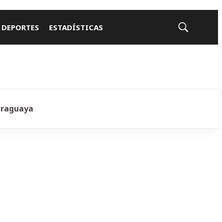
 DEPORTES
ESTADÍSTICAS
Mostrar
búsqueda
araguaya