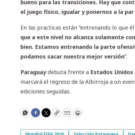
bueno para las transiciones. Hay que cont
el juego físico, igualar y ponernos a la par
En las practicas están “entrenando lo que é
que a este nivel no alcanza solamente con
bien. Estamos entrenando la parte ofensiv
podamos sacar nuestra mejor versión
”.
Paraguay
debuta frente a
Estados
Unidos
marcará el regreso de la Albirroja a un eve
ediciones seguidas.
WhatsApp
Facebook
Twitter
Copy
Email
Print
Mundial FIFA 2026
Selección Paraguaya
Da