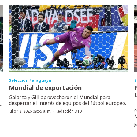
Selección Paraguaya
S
Mundial de exportación
Galarza y Gill aprovecharon el Mundial para
despertar el interés de equipos del fútbol europeo.
la
L
c
·
Julio 12, 2026 09:55 a. m.
Redacción D10
M
J