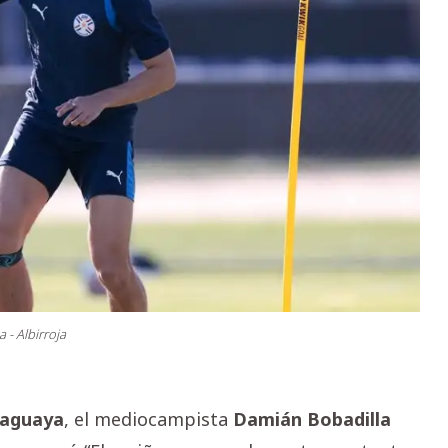
a - Albirroja
aguaya
, el mediocampista
Damián
Bobadilla