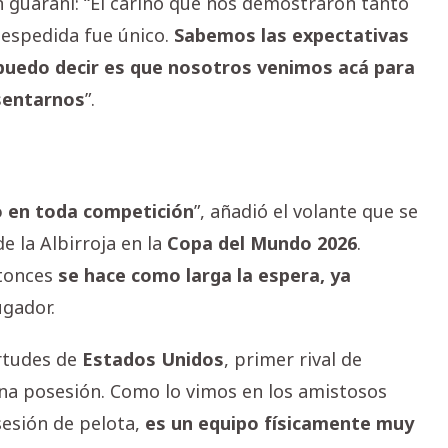
n guaraní: “El cariño que nos demostraron tanto
despedida fue único.
Sabemos las expectativas
 puedo decir es que nosotros venimos acá para
sentarnos
”.
o en toda competición
”, añadió el volante que se
de la Albirroja en la
Copa
del Mundo 2026
.
ntonces
se hace como larga la espera, ya
jugador.
rtudes de
Estados Unidos
, primer rival de
ena posesión. Como lo vimos en los amistosos
sesión de pelota,
es un equipo físicamente muy