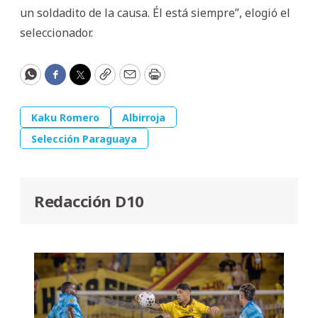
un soldadito de la causa. Él está siempre”, elogió el
seleccionador.
WhatsApp
Facebook
Twitter
Copy
Email
Print
Kaku Romero
Albirroja
Selección Paraguaya
Redacción D10