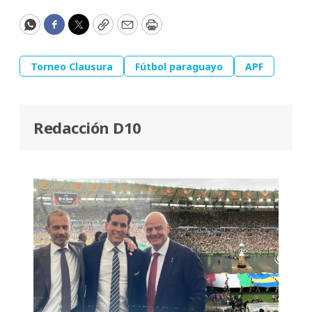
WhatsApp
Facebook
Twitter
Copy
Email
Print
Torneo Clausura
Fútbol paraguayo
APF
Redacción D10