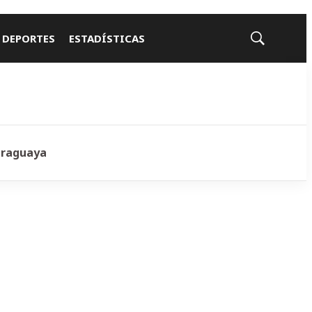
 DEPORTES
ESTADÍSTICAS
Mostrar
búsqueda
araguaya