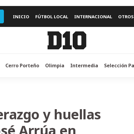
INICIO
FÚTBOL LOCAL
INTERNACIONAL
OTROS
Cerro Porteño
Olimpia
Intermedia
Selección P
erazgo y huellas
osé Arrúa en