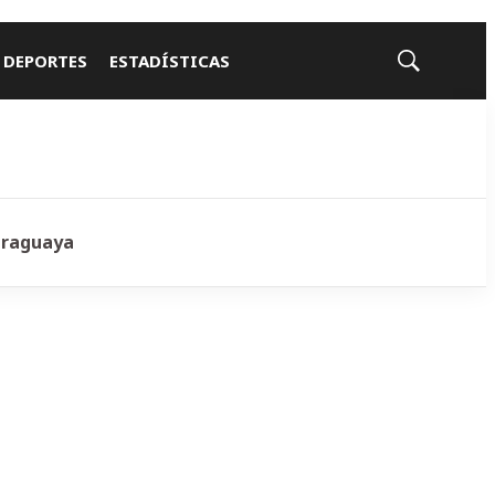
 DEPORTES
ESTADÍSTICAS
Mostrar
búsqueda
araguaya