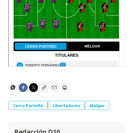
WhatsApp
Facebook
Twitter
Copy
Email
Print
Cerro Porteño
Libertadores
Melgar
Redacción D10