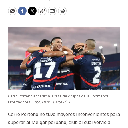
WhatsApp
Facebook
Twitter
Copy
Email
Print
Cerro Porteño accedió a la fase de grupos de la Conmebol
Libertadores.
Foto: Dani Duarte - ÚH
Cerro Porteño no tuvo mayores inconvenientes para
superar al Melgar peruano, club al cual volvió a