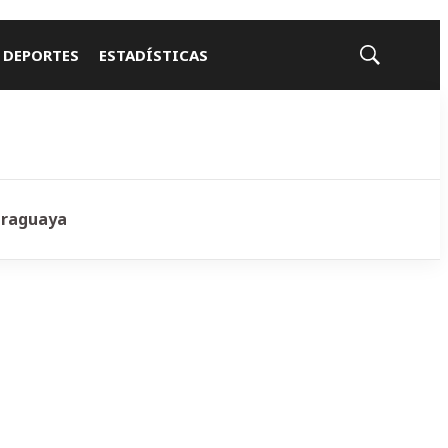
 DEPORTES
ESTADÍSTICAS
Mostrar
búsqueda
araguaya