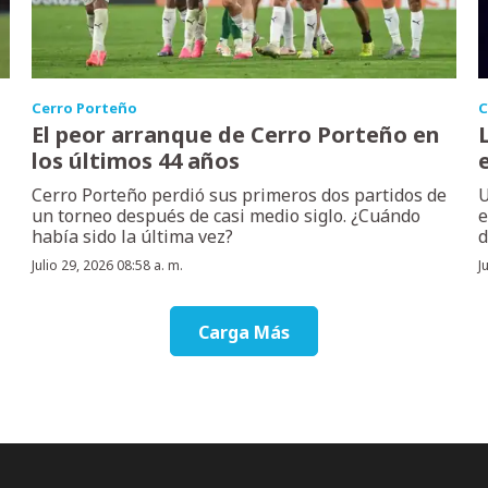
Cerro Porteño
C
El peor arranque de Cerro Porteño en
los últimos 44 años
Cerro Porteño perdió sus primeros dos partidos de
U
un torneo después de casi medio siglo. ¿Cuándo
e
había sido la última vez?
d
Julio 29, 2026 08:58 a. m.
J
Carga Más