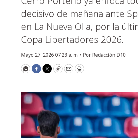
Cerro Porteño ya enfoca tod
decisivo de mañana ante Spor
en La Nueva Olla, por la últ
Copa Libertadores 2026.
Mayo 27, 2026 07:23 a. m. •
Por
Redacción D10
WhatsApp
Facebook
Twitter
Copy
Email
Print