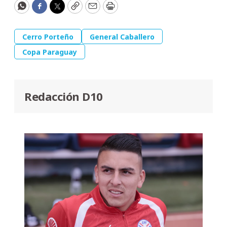
WhatsApp
Facebook
Twitter
Copy
Email
Print
Cerro Porteño
General Caballero
Copa Paraguay
Redacción D10