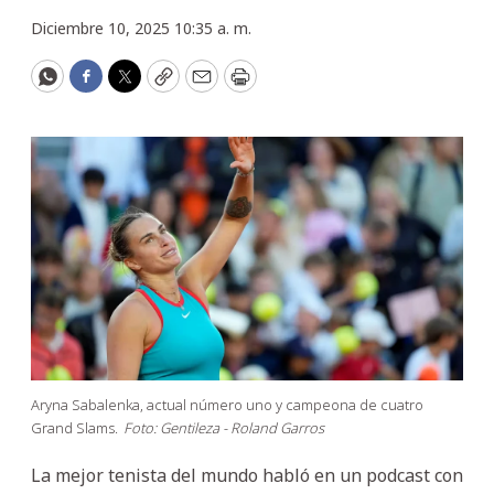
Diciembre 10, 2025 10:35 a. m.
WhatsApp
Facebook
Twitter
Copy
Email
Print
Aryna Sabalenka, actual número uno y campeona de cuatro
Grand Slams.
Foto: Gentileza - Roland Garros
La mejor tenista del mundo habló en un podcast con