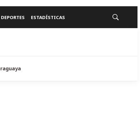
 DEPORTES
ESTADÍSTICAS
Mostrar
búsqueda
araguaya