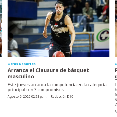
Otros Deportes
O
Arranca el Clausura de básquet
masculino
Este jueves arranca la competencia en la categoría
L
principal con 3 compromisos.
h
f
·
Agosto 6, 2026 02:52 p. m.
Redacción D10
S
Z
A