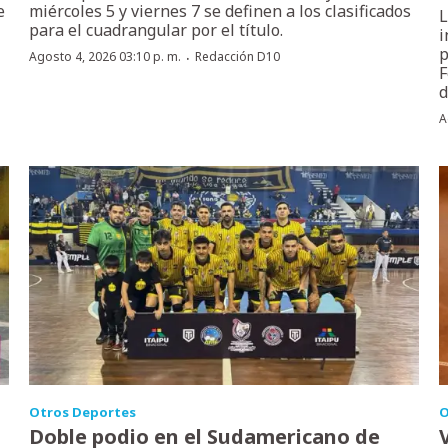
e
miércoles 5 y viernes 7 se definen a los clasificados
L
para el cuadrangular por el título.
i
p
·
Agosto 4, 2026 03:10 p. m.
Redacción D10
F
d
A
Otros Deportes
O
Doble podio en el Sudamericano de