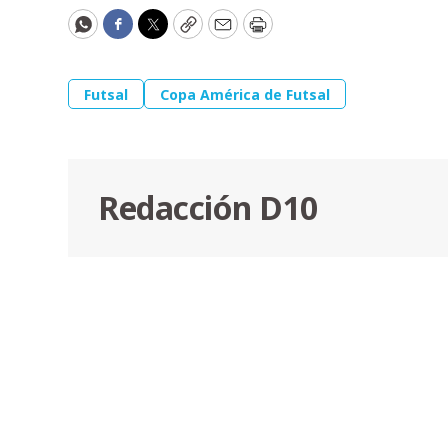
WhatsApp
Facebook
Twitter
Copy
Email
Print
Futsal
Copa América de Futsal
Redacción D10