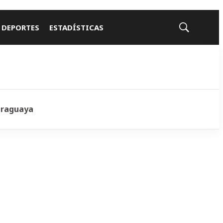
 DEPORTES
ESTADÍSTICAS
Mostrar
búsqueda
araguaya