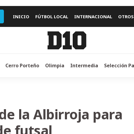
INICIO
FÚTBOL LOCAL
INTERNACIONAL
OTROS
Cerro Porteño
Olimpia
Intermedia
Selección P
e la Albirroja para
e futsal