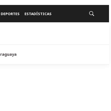
 DEPORTES
ESTADÍSTICAS
Mostrar
búsqueda
araguaya