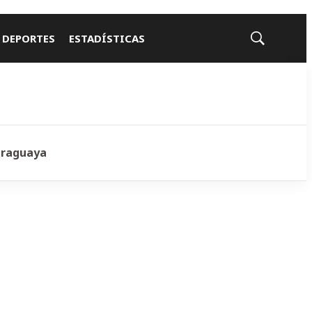
 DEPORTES
ESTADÍSTICAS
Mostrar
búsqueda
araguaya