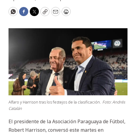
WhatsApp
Facebook
Twitter
Copy
Email
Print
Alfaro y Harrison tras los festejos de la clasificación.
Foto: Andrés
Catalán
El presidente de la Asociación Paraguaya de Fútbol,
Robert Harrison, conversó este martes en