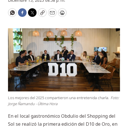
Diciembre 15, 2025 08:58 p. m.
WhatsApp
Facebook
Twitter
Copy
Email
Print
Los mejores del 2025 compartieron una entretenida charla.
Foto:
Jorge Ñamandu - Última Hora
En el local gastronómico Obdulio del Shopping del
Sol se realizó la primera edición del D10 de Oro, en