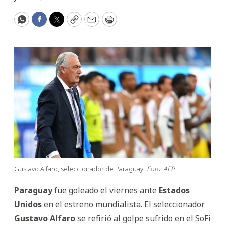
WhatsApp
Facebook
Twitter
Copy
Email
Print
Gustavo Alfaro, seleccionador de Paraguay.
Foto: AFP
Paraguay
fue goleado el viernes ante
Estados
Unidos
en el estreno mundialista. El seleccionador
Gustavo
Alfaro
se refirió al golpe sufrido en el SoFi