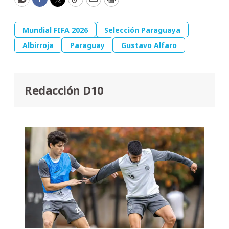
WhatsApp
Facebook
Twitter
Copy
Email
Print
Mundial FIFA 2026
Selección Paraguaya
Albirroja
Paraguay
Gustavo Alfaro
Redacción D10