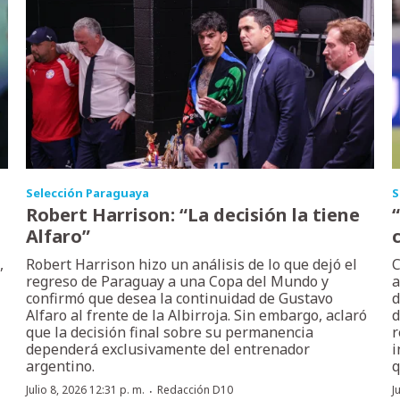
Selección Paraguaya
S
Robert Harrison: “La decisión la tiene
Alfaro”
,
Robert Harrison hizo un análisis de lo que dejó el
C
regreso de Paraguay a una Copa del Mundo y
a
confirmó que desea la continuidad de Gustavo
d
Alfaro al frente de la Albirroja. Sin embargo, aclaró
d
que la decisión final sobre su permanencia
r
dependerá exclusivamente del entrenador
i
argentino.
q
·
Julio 8, 2026 12:31 p. m.
Redacción D10
J