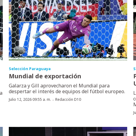
Selección Paraguaya
S
Mundial de exportación
Galarza y Gill aprovecharon el Mundial para
despertar el interés de equipos del fútbol europeo.
la
L
c
·
Julio 12, 2026 09:55 a. m.
Redacción D10
M
J