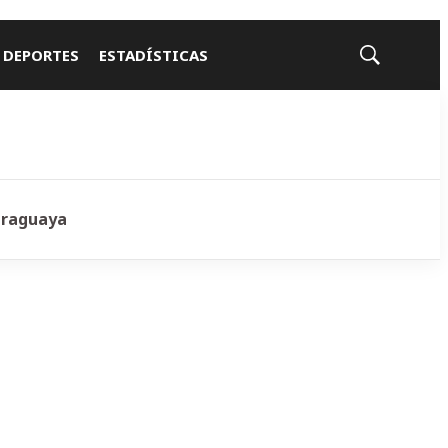
 DEPORTES
ESTADÍSTICAS
Mostrar
búsqueda
araguaya