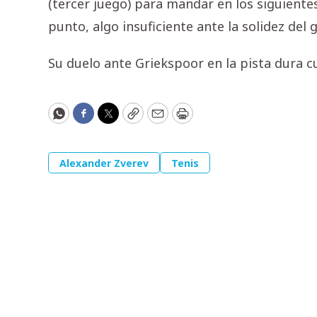
(tercer juego) para mandar en los siguientes 
punto, algo insuficiente ante la solidez del 
Su duelo ante Griekspoor en la pista dura cu
WhatsApp
Facebook
Twitter
Copy
Email
Print
Alexander Zverev
Tenis