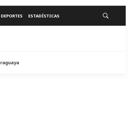
 DEPORTES
ESTADÍSTICAS
Mostrar
búsqueda
araguaya