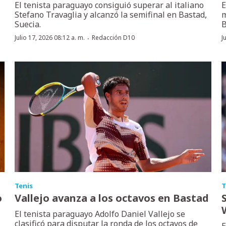
El tenista paraguayo consiguió superar al italiano
E
Stefano Travaglia y alcanzó la semifinal en Bastad,
m
Suecia.
B
·
Julio 17, 2026 08:12 a. m.
Redacción D10
J
Tenis
T
o
Vallejo avanza a los octavos en Bastad
El tenista paraguayo Adolfo Daniel Vallejo se
clasificó para disputar la ronda de los octavos de
E