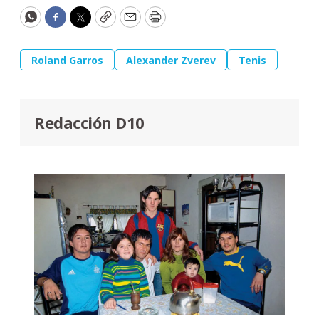
WhatsApp
Facebook
Twitter
Copy
Email
Print
Roland Garros
Alexander Zverev
Tenis
Redacción D10