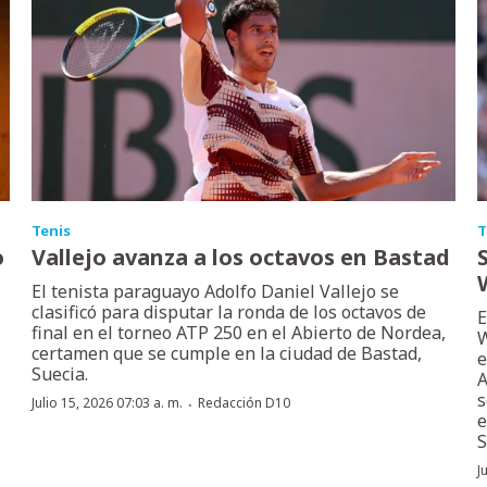
Tenis
T
o
Vallejo avanza a los octavos en Bastad
El tenista paraguayo Adolfo Daniel Vallejo se
clasificó para disputar la ronda de los octavos de
E
final en el torneo ATP 250 en el Abierto de Nordea,
W
certamen que se cumple en la ciudad de Bastad,
e
Suecia.
A
s
·
Julio 15, 2026 07:03 a. m.
Redacción D10
e
S
J