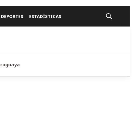
 DEPORTES
ESTADÍSTICAS
Mostrar
búsqueda
araguaya