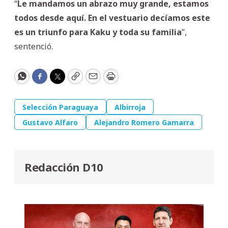
“
Le mandamos un abrazo muy grande, estamos
todos desde aquí. En el vestuario decíamos este
es un triunfo para Kaku y toda su familia
”,
sentenció.
WhatsApp
Facebook
Twitter
Copy
Email
Print
Selección Paraguaya
Albirroja
Gustavo Alfaro
Alejandro Romero Gamarra
Redacción D10