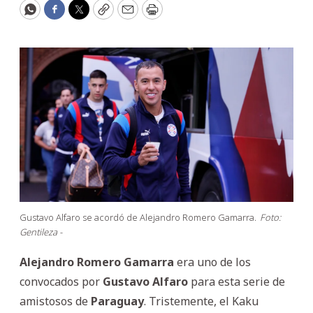
WhatsApp
Facebook
Twitter
Copy
Email
Print
Gustavo Alfaro se acordó de Alejandro Romero Gamarra.
Foto:
Gentileza -
Alejandro Romero Gamarra
era uno de los
convocados por
Gustavo
Alfaro
para esta serie de
amistosos de
Paraguay
. Tristemente, el Kaku