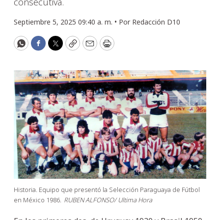
consecutiva.
Septiembre 5, 2025 09:40 a. m. •
Por
Redacción D10
WhatsApp
Facebook
Twitter
Copy
Email
Print
Historia. Equipo que presentó la Selección Paraguaya de Fútbol
en México 1986.
RUBEN ALFONSO/ Ultima Hora