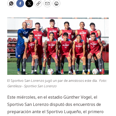
WhatsApp
Facebook
Twitter
Copy
Email
Print
El Sportivo San Lorenzo jugó un par de amistosos este día.
Foto:
Gentileza - Sportivo San Lorenzo
Este miércoles, en el estadio Günther Vogel, el
Sportivo San Lorenzo disputó dos encuentros de
preparación ante el Sportivo Luqueño, el primero