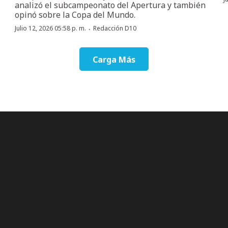
analizó el subcampeonato del Apertura y también
opinó sobre la Copa del Mundo.
·
Julio 12, 2026 05:58 p. m.
Redacción D10
Carga Más