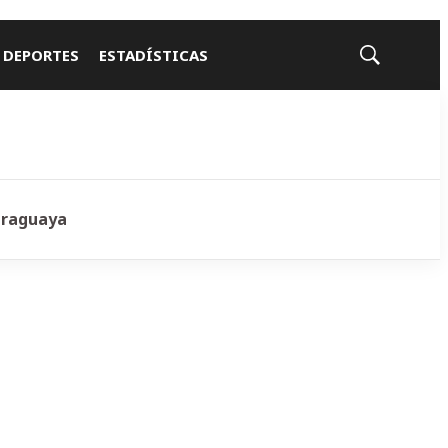
 DEPORTES
ESTADÍSTICAS
Mostrar
búsqueda
araguaya