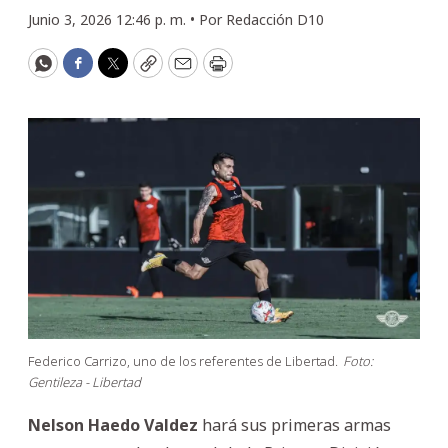
Junio 3, 2026 12:46 p. m. •
Por
Redacción D10
WhatsApp
Facebook
Twitter
Copy
Email
Print
Federico Carrizo, uno de los referentes de Libertad.
Foto:
Gentileza - Libertad
Nelson Haedo Valdez
hará sus primeras armas