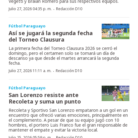
Vegetti y Braian Romero para sus respectivos equipos.
·
Julio 27, 2026 04:35 p. m.
Redacción D10
Fútbol Paraguayo
Así se jugará la segunda fecha
del Torneo Clausura
La primera fecha del Torneo Clausura 2026 se cerró el
domingo, pero el certamen solo se tomará un día de
descanso ya que desde el martes arrancará la segunda
fecha.
·
Julio 27, 2026 11:11 a. m.
Redacción D10
Fútbol Paraguayo
San Lorenzo resiste ante
Recoleta y suma un punto
Recoleta y Sportivo San Lorenzo empataron a un gol en un
encuentro que ofreció varias emociones, principalmente en
el complemento. A pesar de que su equipo jugó con 10
hombres, el portero Luis Franco fue el gran responsable de
mantener el empate y evitar la victoria local.
·
Julio 25, 2026 05:59 p. m.
Redacción D10