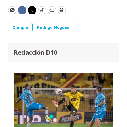
WhatsApp
Facebook
Twitter
Copy
Email
Print
Olimpia
Rodrigo Nogués
Redacción D10