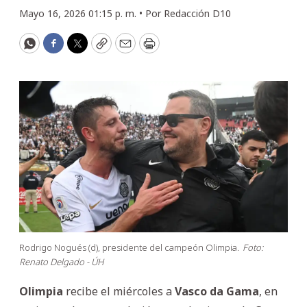
Mayo 16, 2026 01:15 p. m. •
Por
Redacción D10
WhatsApp
Facebook
Twitter
Copy
Email
Print
Rodrigo Nogués (d), presidente del campeón Olimpia.
Foto:
Renato Delgado - ÚH
Olimpia
recibe el miércoles a
Vasco
da
Gama
, en