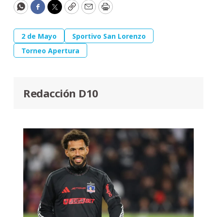
WhatsApp
Facebook
Twitter
Copy
Email
Print
2 de Mayo
Sportivo San Lorenzo
Torneo Apertura
Redacción D10