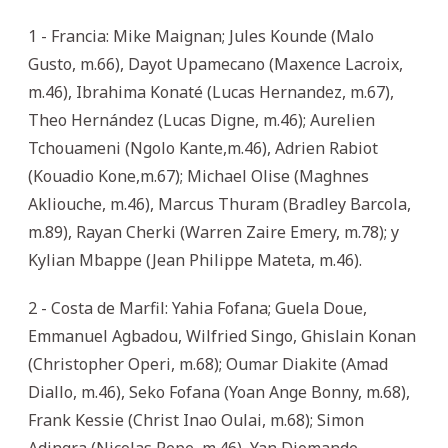
1 - Francia: Mike Maignan; Jules Kounde (Malo
Gusto, m.66), Dayot Upamecano (Maxence Lacroix,
m.46), Ibrahima Konaté (Lucas Hernandez, m.67),
Theo Hernández (Lucas Digne, m.46); Aurelien
Tchouameni (Ngolo Kante,m.46), Adrien Rabiot
(Kouadio Kone,m.67); Michael Olise (Maghnes
Akliouche, m.46), Marcus Thuram (Bradley Barcola,
m.89), Rayan Cherki (Warren Zaire Emery, m.78); y
Kylian Mbappe (Jean Philippe Mateta, m.46).
2 - Costa de Marfil: Yahia Fofana; Guela Doue,
Emmanuel Agbadou, Wilfried Singo, Ghislain Konan
(Christopher Operi, m.68); Oumar Diakite (Amad
Diallo, m.46), Seko Fofana (Yoan Ange Bonny, m.68),
Frank Kessie (Christ Inao Oulai, m.68); Simon
Adingra (Nicolas Pepe, m.46), Yan Diomande