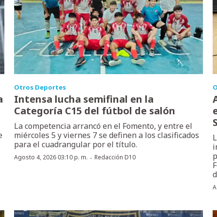
Otros Deportes
O
a
Intensa lucha semifinal en la
Categoría C15 del fútbol de salón
La competencia arrancó en el Fomento, y entre el
e
miércoles 5 y viernes 7 se definen a los clasificados
L
para el cuadrangular por el título.
i
p
·
Agosto 4, 2026 03:10 p. m.
Redacción D10
F
d
A