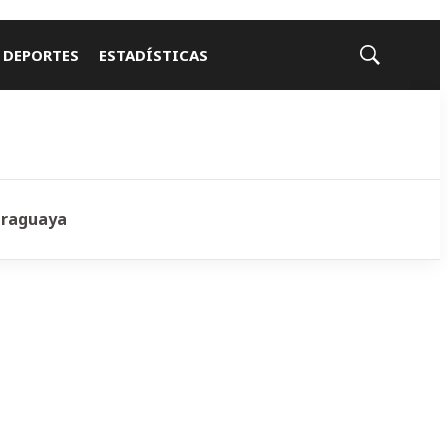
 DEPORTES
ESTADÍSTICAS
Mostrar
búsqueda
araguaya