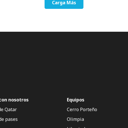
Carga Más
con nosotros
Equipos
de Qatar
Cerro Porteño
de pases
Olimpia