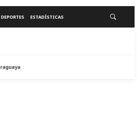
 DEPORTES
ESTADÍSTICAS
Mostrar
búsqueda
araguaya