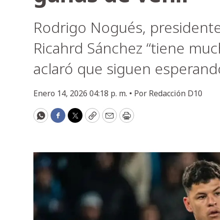
Rodrigo Nogués, presidente
Ricahrd Sánchez “tiene much
aclaró que siguen esperand
Enero 14, 2026 04:18 p. m. •
Por
Redacción D10
WhatsApp
Facebook
Twitter
Copy
Email
Print