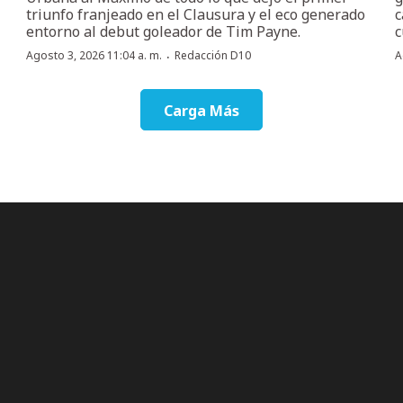
triunfo franjeado en el Clausura y el eco generado
c
entorno al debut goleador de Tim Payne.
c
·
Agosto 3, 2026 11:04 a. m.
Redacción D10
A
Carga Más