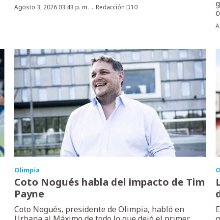
g
·
Agosto 3, 2026 03:43 p. m.
Redacción D10
c
A
Olimpia
O
Coto Nogués habla del impacto de Tim
Payne
Coto Nogués, presidente de Olimpia, habló en
E
Urbana al Máximo de todo lo que dejó el primer
g