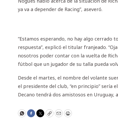
Nogués habló acerca de la situación de Rich
ya va a depender de Racing”, aseveró.
“Estamos esperando, no hay algo cerrado t
respuesta”, explicó el titular franjeado. “Oj
nosotros poder contar con la vuelta de Rich
fútbol que un jugador de su talla pueda volv
Desde el martes, el nombre del volante sue
el presidente del club, “en principio” sería 
Decano tendrá dos amistosos en Uruguay, an
WhatsApp
Facebook
Twitter
Copy
Email
Print