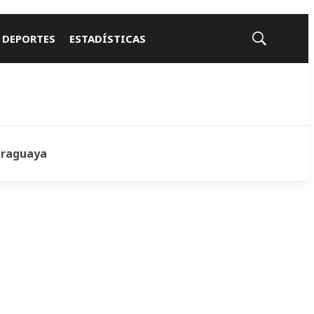
 DEPORTES
ESTADÍSTICAS
Mostrar
búsqueda
araguaya