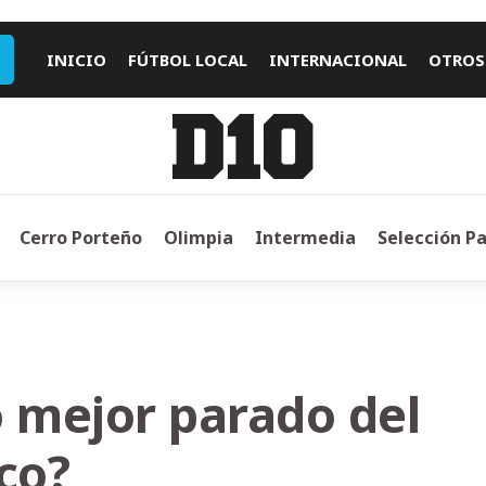
INICIO
FÚTBOL LOCAL
INTERNACIONAL
OTROS
Cerro Porteño
Olimpia
Intermedia
Selección P
ó mejor parado del
co?