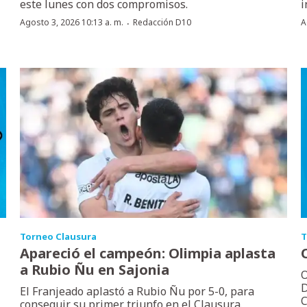
este lunes con dos compromisos.
i
·
Agosto 3, 2026 10:13 a. m.
Redacción D10
A
Torneo Clausura
T
Apareció el campeón: Olimpia aplasta
a Rubio Ñu en Sajonia
O
D
El Franjeado aplastó a Rubio Ñu por 5-0, para
C
conseguir su primer triunfo en el Clausura.