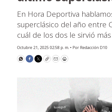
En Hora Deportiva hablamos
superclásico del año entre 
cuál de los dos le sirvió má
Octubre 21, 2025 02:58 p. m. •
Por
Redacción D10
WhatsApp
Facebook
Twitter
Copy
Email
Print