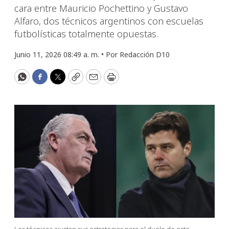
cara entre Mauricio Pochettino y Gustavo
Alfaro, dos técnicos argentinos con escuelas
futbolísticas totalmente opuestas.
Junio 11, 2026 08:49 a. m. •
Por
Redacción D10
WhatsApp
Facebook
Twitter
Copy
Email
Print
Los técnicos ajustan sus estrategias para el duelo de este