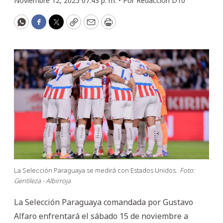
Noviembre 12, 2025 07:43 p. m. •
Por
Redacción D10
WhatsApp
Facebook
Twitter
Copy
Email
Print
La Selección Paraguaya se medirá con Estados Unidos.
Foto:
Gentileza - Albirroja
La Selección Paraguaya comandada por Gustavo
Alfaro enfrentará el sábado 15 de noviembre a