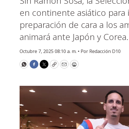
Sin Ramón Sosa, la Selecció
en continente asiático para i
preparación de cara a los a
animará ante Japón y Corea.
Octubre 7, 2025 08:10 a. m. •
Por
Redacción D10
WhatsApp
Facebook
Twitter
Copy
Email
Print