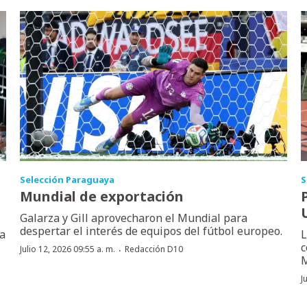
Selección Paraguaya
S
Mundial de exportación
Galarza y Gill aprovecharon el Mundial para
despertar el interés de equipos del fútbol europeo.
la
L
c
·
Julio 12, 2026 09:55 a. m.
Redacción D10
M
J