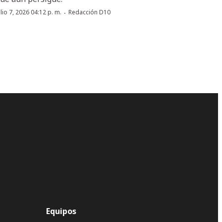
·
ulio 7, 2026 04:12 p. m.
Redacción D10
Equipos