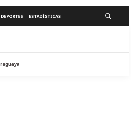
 DEPORTES
ESTADÍSTICAS
Mostrar
búsqueda
araguaya