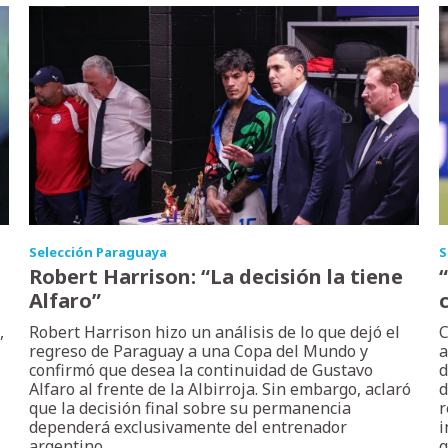
Selección Paraguaya
S
Robert Harrison: “La decisión la tiene
Alfaro”
,
Robert Harrison hizo un análisis de lo que dejó el
C
regreso de Paraguay a una Copa del Mundo y
a
confirmó que desea la continuidad de Gustavo
d
Alfaro al frente de la Albirroja. Sin embargo, aclaró
d
que la decisión final sobre su permanencia
r
dependerá exclusivamente del entrenador
i
argentino.
q