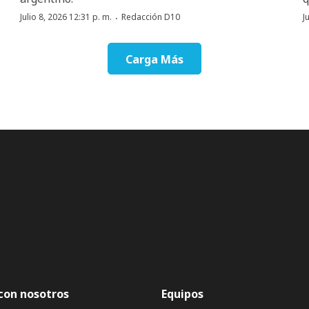
·
Julio 8, 2026 12:31 p. m.
Redacción D10
J
Carga Más
con nosotros
Equipos