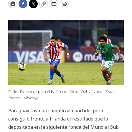
WhatsApp
Facebook
Twitter
Copy
Email
Print
Carlos Franco disputa el balón con Victor Ozhianvuna.
Foto:
Prensa - Albirroja
Paraguay tuvo un complicado partido, pero
consiguió frente a Irlanda el resultado que lo
depositaba en la siguiente ronda del Mundial Sub