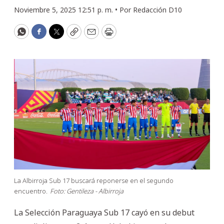
Noviembre 5, 2025 12:51 p. m. •
Por
Redacción D10
WhatsApp
Facebook
Twitter
Copy
Email
Print
La Albirroja Sub 17 buscará reponerse en el segundo
encuentro.
Foto: Gentileza - Albirroja
La Selección Paraguaya Sub 17 cayó en su debut