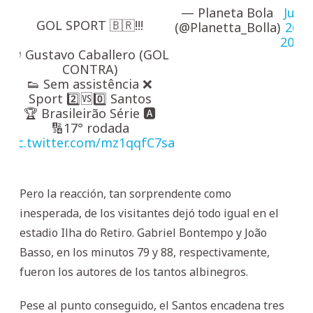
— Planeta Bola
July
GOL SPORT 🇧🇷!!!
(@Planetta_Bolla)
26,
2025
⚽️ Gustavo Caballero (GOL
CONTRA)
👟 Sem assistência ❌
Sport 2️⃣🆚0️⃣ Santos
🏆 Brasileirão Série 🅰️
🔢17° rodada
pic.twitter.com/mz1qqfC7sa
Pero la reacción, tan sorprendente como
inesperada, de los visitantes dejó todo igual en el
estadio Ilha do Retiro. Gabriel Bontempo y João
Basso, en los minutos 79 y 88, respectivamente,
fueron los autores de los tantos albinegros.
Pese al punto conseguido, el Santos encadena tres