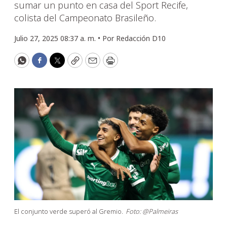
sumar un punto en casa del Sport Recife,
colista del Campeonato Brasileño.
Julio 27, 2025 08:37 a. m. •
Por
Redacción D10
WhatsApp
Facebook
Twitter
Copy
Email
Print
El conjunto verde superó al Gremio.
Foto: @Palmeiras