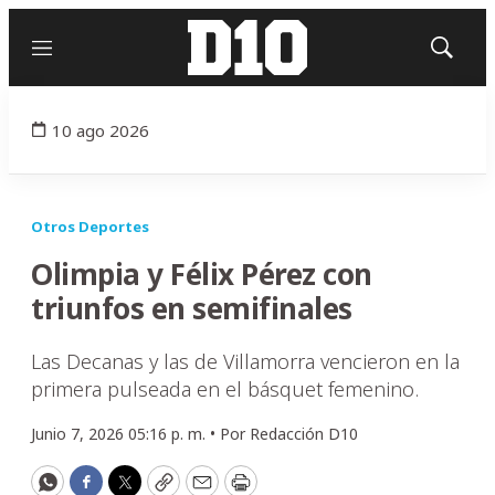
Menú
Mostrar
búsqued
10 ago 2026
Otros Deportes
Olimpia y Félix Pérez con
triunfos en semifinales
Las Decanas y las de Villamorra vencieron en la
primera pulseada en el básquet femenino.
Junio 7, 2026 05:16 p. m. •
Por
Redacción D10
WhatsApp
Facebook
Twitter
Copy
Email
Print