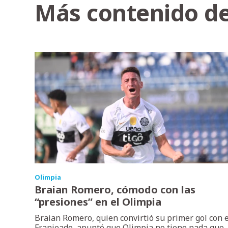
Más contenido de
Olimpia
Braian Romero, cómodo con las
“presiones” en el Olimpia
Braian Romero, quien convirtió su primer gol con e
Franjeado, apuntó que Olimpia no tiene nada que