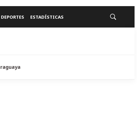
 DEPORTES
ESTADÍSTICAS
Mostrar
búsqueda
araguaya