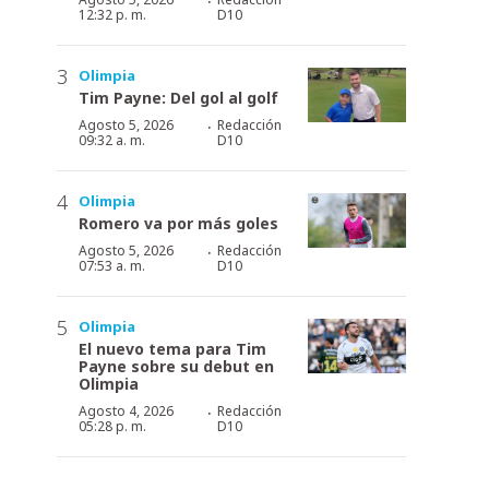
·
12:32 p. m.
D10
Olimpia
Tim Payne: Del gol al golf
·
Agosto 5, 2026
Redacción
09:32 a. m.
D10
Olimpia
Romero va por más goles
·
Agosto 5, 2026
Redacción
07:53 a. m.
D10
Olimpia
El nuevo tema para Tim
Payne sobre su debut en
Olimpia
·
Agosto 4, 2026
Redacción
05:28 p. m.
D10