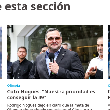
 esta sección
Olimpia
O
Coto Nogués: “Nuestra prioridad es
conseguir la 49”
l
Rodrigo Nogués dejó en claro que la meta de
V
Olimpia sigue siendo conquistar el Clausura y
a