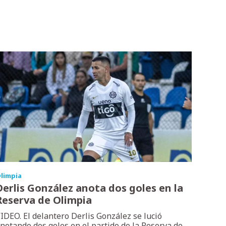
limpia
Derlis González anota dos goles en la
Reserva de Olimpia
IDEO. El delantero Derlis González se lució
notando dos goles en el partido de la Reserva de