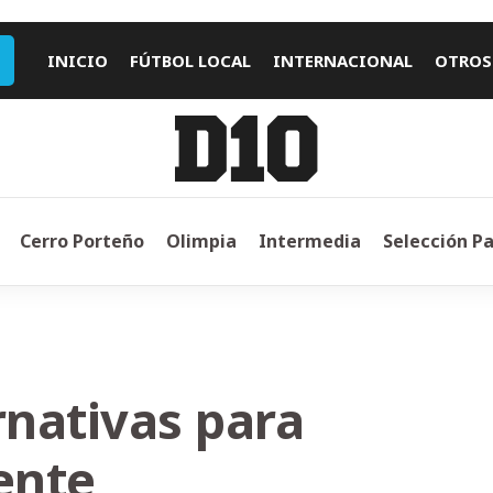
INICIO
FÚTBOL LOCAL
INTERNACIONAL
OTROS
Cerro Porteño
Olimpia
Intermedia
Selección P
rnativas para
ente