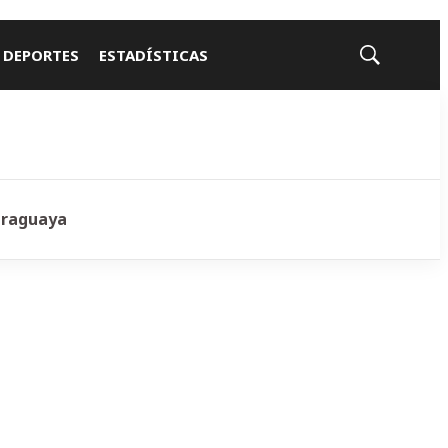
 DEPORTES
ESTADÍSTICAS
Mostrar
búsqueda
araguaya