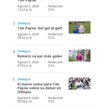
Tim Payne
·
Agosto 5, 2026
Redacción
12:32 p. m.
D10
Olimpia
Tim Payne: Del gol al golf
·
Agosto 5, 2026
Redacción
09:32 a. m.
D10
Olimpia
Romero va por más goles
·
Agosto 5, 2026
Redacción
07:53 a. m.
D10
Olimpia
El nuevo tema para Tim
Payne sobre su debut en
Olimpia
·
Agosto 4, 2026
Redacción
05:28 p. m.
D10