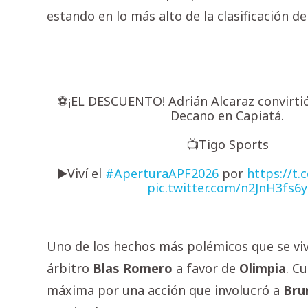
estando en lo más alto de la clasificación de
⚽️¡EL DESCUENTO! Adrián Alcaraz convirtió
Decano en Capiatá.
📺Tigo Sports
▶️Viví el
#AperturaAPF2026
por
https://t
pic.twitter.com/n2JnH3fs6y
Uno de los hechos más polémicos que se viv
árbitro
Blas
Romero
a favor de
Olimpia
. C
máxima por una acción que involucró a
Bru