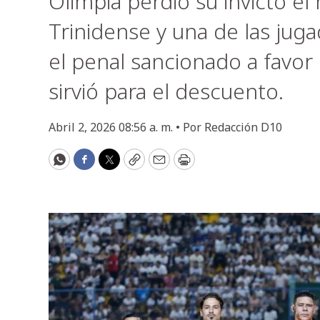
Olimpia perdió su invicto el
Trinidense y una de las jug
el penal sancionado a favor
sirvió para el descuento.
Abril 2, 2026 08:56 a. m. •
Por
Redacción D10
WhatsApp
Facebook
Twitter
Copy
Email
Print