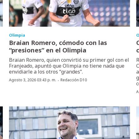
Olimpia
O
Braian Romero, cómodo con las
“presiones” en el Olimpia
Braian Romero, quien convirtió su primer gol con el
R
Franjeado, apuntó que Olimpia no tiene nada que
O
envidiarle a los otros “grandes”.
a
g
·
Agosto 3, 2026 03:43 p. m.
Redacción D10
c
A