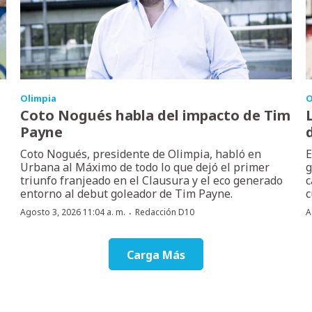
Olimpia
O
Coto Nogués habla del impacto de Tim
Payne
Coto Nogués, presidente de Olimpia, habló en
E
Urbana al Máximo de todo lo que dejó el primer
g
triunfo franjeado en el Clausura y el eco generado
c
entorno al debut goleador de Tim Payne.
c
·
Agosto 3, 2026 11:04 a. m.
Redacción D10
A
Carga Más