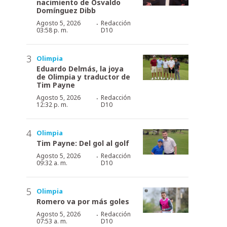
nacimiento de Osvaldo
Domínguez Dibb
·
Agosto 5, 2026
Redacción
03:58 p. m.
D10
Olimpia
Eduardo Delmás, la joya
de Olimpia y traductor de
Tim Payne
·
Agosto 5, 2026
Redacción
12:32 p. m.
D10
Olimpia
Tim Payne: Del gol al golf
·
Agosto 5, 2026
Redacción
09:32 a. m.
D10
Olimpia
Romero va por más goles
·
Agosto 5, 2026
Redacción
07:53 a. m.
D10