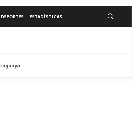
 DEPORTES
ESTADÍSTICAS
Mostrar
búsqueda
araguaya