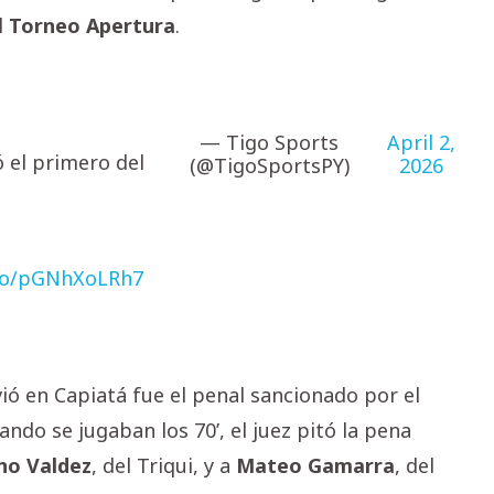
l
Torneo
Apertura
.
— Tigo Sports
April 2,
 el primero del
(@TigoSportsPY)
2026
.co/pGNhXoLRh7
ió en Capiatá fue el penal sancionado por el
uando se jugaban los 70’, el juez pitó la pena
no
Valdez
, del Triqui, y a
Mateo
Gamarra
, del