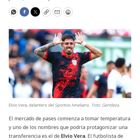
WhatsApp
Facebook
Twitter
Copy
Email
Print
Elvio Vera, delantero del Sportivo Ameliano.
Foto: Gentileza.
El mercado de pases comienza a tomar temperatura
y uno de los nombres que podría protagonizar una
transferencia es el de
Elvio Vera
. El futbolista de