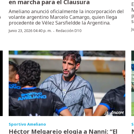
en marcha para el Clausura
E
M
Ameliano anunció oficialmente la incorporación del
p
ó
volante argentino Marcelo Camargo, quien llega
s
procedente de Vélez Sarsfieldde la Argentina.
J
·
Junio 23, 2026 04:40 p. m.
Redacción D10
Sportivo Ameliano
S
Héctor Melgarejo elogia a Nanni: “El