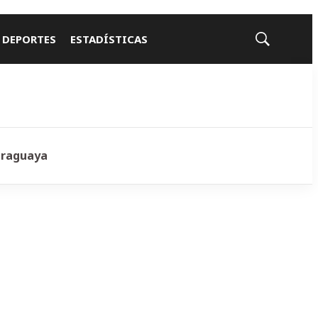
 DEPORTES
ESTADÍSTICAS
Mostrar
búsqueda
araguaya