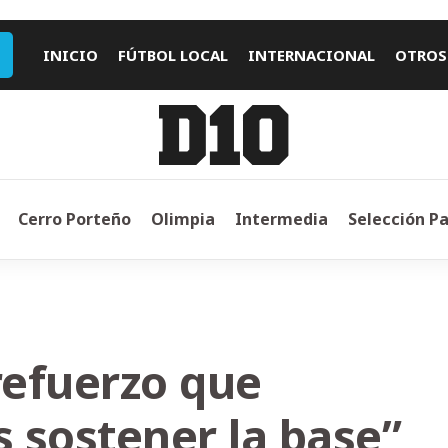
INICIO
FÚTBOL LOCAL
INTERNACIONAL
OTROS
Cerro Porteño
Olimpia
Intermedia
Selección P
refuerzo que
 sostener la base”