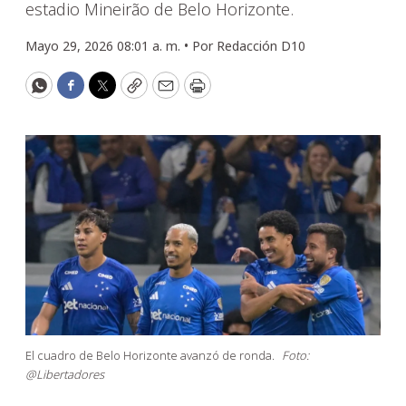
estadio Mineirão de Belo Horizonte.
Mayo 29, 2026 08:01 a. m. •
Por
Redacción D10
WhatsApp
Facebook
Twitter
Copy
Email
Print
El cuadro de Belo Horizonte avanzó de ronda.
Foto:
@Libertadores