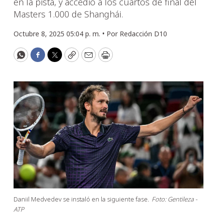
en la pista, y accedió a los cuartos de final del
Masters 1.000 de Shanghái.
Octubre 8, 2025 05:04 p. m. •
Por
Redacción D10
WhatsApp
Facebook
Twitter
Copy
Email
Print
Daniil Medvedev se instaló en la siguiente fase.
Foto: Gentileza -
ATP